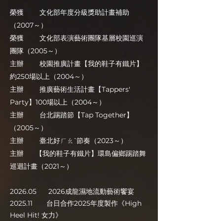
榮獲 文化部年度分級獎助計畫補助
（2007～）
榮獲 文化部表演藝術團隊基層校園巡演
團隊（2005～）
主辦 校園推廣計畫【我的鞋子有鐵片】
約250場以上（2004～）
主辦 推廣藝術生活計畫【Tappers'
Party】100場以上（2004～）
主辦 台北踢踏節【Tap Together】
（2005～）
主辦 臺北好ㄏㄠˋ節奏（2023～）
主辦 【我的鞋子有鐵片】環島偏鄉踢踏舞
巡迴計畫（2021～）
2026.05 2026成龍濕地流動藝術饗宴
2025.11 台日合作2025年度製作《High
Heel Hit! 女力》