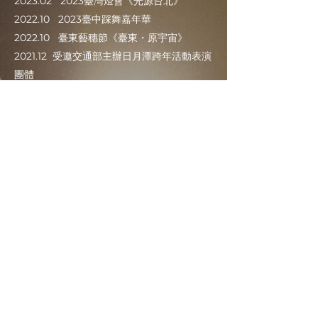
​2023.02 2023臺灣燈會《光源台北》
2022.10 2023臺中踩舞嘉年華
2022.10 臺東藝穗節《臺東・原宇宙》
2021.12 受邀交通部主辦日月潭跨年活動表演
團體
2021.10 臺東藝穗節《啟程・把自己種回來》
2021.09 受邀至誠品書店信義店製作快閃踢
踏舞演出
2020.10 受邀中華民國109年外交部國慶晚
宴壓軸表演團體
2020.07 舞工廠舞團×臺北市立美術館《時
間在哪裡》
2020.02 舞工廠舞團×日本大師SARO共同
演出《IMAGE狂》
2019.09 舞工廠舞團×爵士音樂家蔡雯慧《 I
Am Who I Am 》
2019.09 受邀【日本川崎踢踏節】演出
2019.08 受邀【香港國際踢踏節】演出