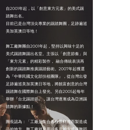
自2001年起，以「創意東方元素」的美式踢
踏舞出名。
目前已是台灣頂尖專業的踢踏舞團，足跡遍巡
美加英澳日等地！
舞工廠舞團自2001年起，堅持以興味十足的
美式踢踏舞踢出名堂。主張以「創意節奏」與
「東方元素」的精彩製作， 融合傳統表演再
創新的踢踏舞推廣踢踏藝術。2007年起獲選
為『中華民國文化部扶植團隊』，從台灣出發
足跡遍巡美加英澳日等地，將饒富創意的台灣
踢踏舞在國際舞台上發光。另自2005起每年
舉辦『台北踢踏節』，讓台灣逐漸成為亞洲踢
踏舞的新據點！
團長認為：「工廠是集合各種原料進而製造成
品的地方，舞工廠就是要以多元的方式讓舞蹈