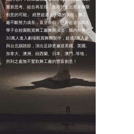
重新思考、組合再呈現，進而衍生出更多無限
創意的可能」 經歷超過上千場的演出，舞工
廠不斷努力成長，直至目前，已有超過15萬名
學子在校園觀賞舞工廠舞團演出，國內外將近
30萬人進入劇場觀賞舞團製作，超過3萬人參
與台北踢踏節，演出足跡更遍巡美國、英國、
加拿大、澳洲、紐西蘭、日本、澳門…等地，
所到之處無不驚歎舞工廠的豐富創意！