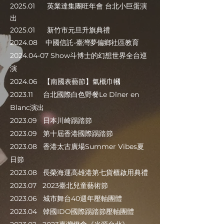
2025.01 英業達集團旺年會 台北小巨蛋演
出
2025.01 新竹市元旦升旗典禮
2024.08 中國信託-臺灣夢偏鄉社區教育
2024.04-07
Show斗博士的幻想世界全台巡
演
2024.06 【南國表藝節】氣概巾幗
2023.11 台北國際白色野餐Le Dîner en
Blanc演出
2023.09 日本川崎踢踏節
2023.09 第十屆香港國際踢踏節
2023.08 香港太古廣場Summer Vibes夏
日節
2023.08 長榮海運高雄港第七貨櫃啟用典禮
2023.07 2023臺北兒童藝術節
2023.06 城市舞台40週年壓軸團體
2023.04 韓國IDO國際踢踏節壓軸團體