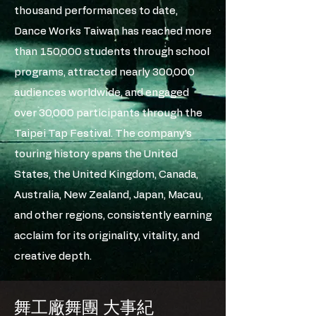
thousand performances to date,
Dance Works Taiwan has reached more
than 150,000 students through school
programs, attracted nearly 300,000
audiences worldwide, and engaged
over 30,000 participants through the
Taipei Tap Festival. The company’s
touring history spans the United
States, the United Kingdom, Canada,
Australia, New Zealand, Japan, Macau,
and other regions, consistently earning
acclaim for its originality, vitality, and
creative depth.
舞工廠舞團 大事紀