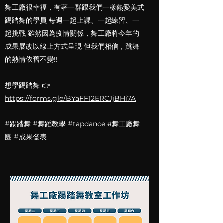
舞工廠很幸福，有著一群跟我們一樣熱愛美式
踢踏舞的學員 每週一起上課、一起練習、一
起挑戰 雖然因為疫情關係，舞工廠將今年的
成果展改以線上方式呈現 但我們相信，跳舞
的熱情依舊不變!!
想學踢踏舞 👉
https://forms.gle/BYaFF12ERCJjBHi7A
#踢踏舞
#舞蹈教學
#tapdance
#舞工廠舞
團
#成果發表