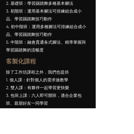
2. 基礎班：學習踢踏舞多種基本腳法
3. 初階班：運用基本腳法可排練組合成小
品、學習踢踏舞技巧動作
4. 初中階班：運用多種腳法可排練組合成小
品、學習踢踏舞技巧動作
5. 中階班：融會貫通各式腳法、精準掌握與
學習踢踏舞的流暢度
客製化課程
除了工作坊課程之外，我們也提供
1. 個人課：針對個人的需求做教學
2. 雙人課：有夥伴一起學習更快樂
3. 包班上課：六人即可開班，適合企業包
班、親朋好友一同學習
請假方式
請假請至Facebook「舞工廠舞蹈教室-學員
專區」社團PO文