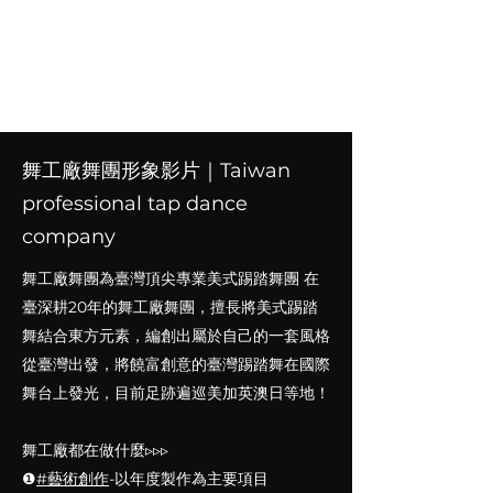
舞工廠舞團
​臺灣頂尖專業的踢踏舞團
舞工廠舞團形象影片｜Taiwan
professional tap dance
company
舞工廠舞團為臺灣頂尖專業美式踢踏舞團 在
臺深耕20年的舞工廠舞團，擅長將美式踢踏
舞結合東方元素，編創出屬於自己的一套風格
從臺灣出發，將饒富創意的臺灣踢踏舞在國際
舞台上發光，目前足跡遍巡美加英澳日等地！
舞工廠都在做什麼▹▹▹
❶
#藝術創作
-以年度製作為主要項目