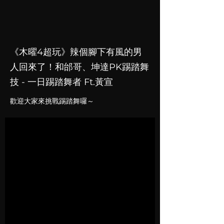
《木曜4超玩》辣個腳下有風的男
人回來了！和邰哥、坤達PK踢踏舞
技 - 一日踢踏舞者 Ft.黃宣
​​歡迎大家來挑戰踢踏舞囉～