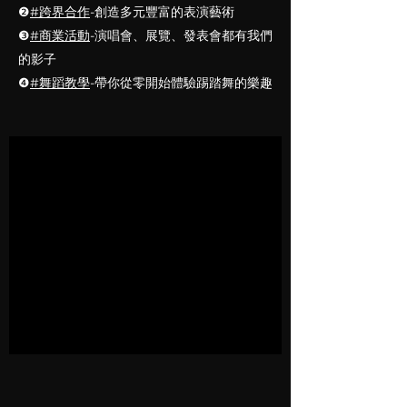
❷
#跨界合作
-創造多元豐富的表演藝術
❸
#商業活動
-演唱會、展覽、發表會都有我們
的影子
❹
#舞蹈教學
-帶你從零開始體驗踢踏舞的樂趣